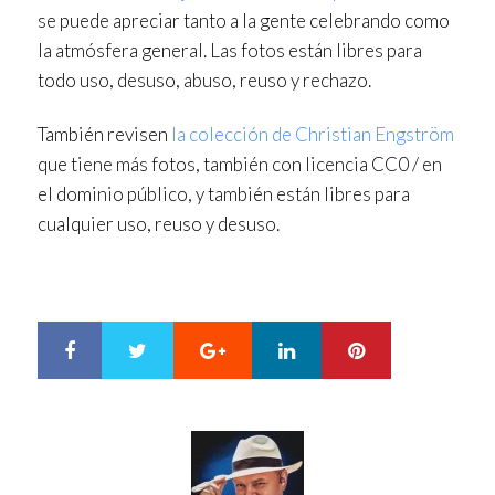
se puede apreciar tanto a la gente celebrando como
la atmósfera general. Las fotos están libres para
todo uso, desuso, abuso, reuso y rechazo.
También revisen
la colección de Christian Engström
que tiene más fotos, también con licencia CC0 / en
el dominio público, y también están libres para
cualquier uso, reuso y desuso.
Google+
LinkedIn
Pinterest
S
T
h
w
a
e
r
e
e
t