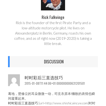
Rick Falkvinge
Rick is the founder of the first Pirate Party and a
low-altitude motorcycle pilot. He lives on
Alexanderplatz in Berlin, Germany, roasts his own
coffee, and as of right now (2019-2020) is taking a
little break.
DISCUSSION
时时彩后三直选技巧
2015-01-08T11:44:06+01:000000000631201501
蓦地，楚修尘的耳朵微微一动，司玄衣原本l懒散的表情也瞬
间凝重起来。
时时彩后三直选技巧
[url=http://www.shishicaincyw.com]时时