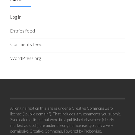
Log in
Entries feed
Comments feed
WordPress.org
All original text on this site is under a Creative Commons Zero
license ("public domain"). That includes any comments you submit.
Syndicated articles that were first published elsewhere (clearly
marked as such) are under the original license, typically a very
permissive Creative Commons. Powered by
Probewise
.