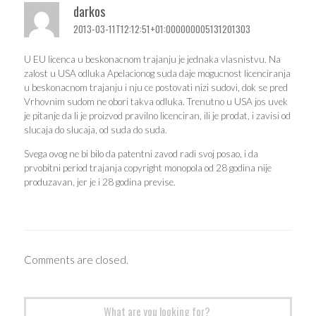
darkos
2013-03-11T12:12:51+01:000000005131201303
U EU licenca u beskonacnom trajanju je jednaka vlasnistvu. Na
zalost u USA odluka Apelacionog suda daje mogucnost licenciranja
u beskonacnom trajanju i nju ce postovati nizi sudovi, dok se pred
Vrhovnim sudom ne obori takva odluka. Trenutno u USA jos uvek
je pitanje da li je proizvod pravilno licenciran, ili je prodat, i zavisi od
slucaja do slucaja, od suda do suda.
Svega ovog ne bi bilo da patentni zavod radi svoj posao, i da
prvobitni period trajanja copyright monopola od 28 godina nije
produzavan, jer je i 28 godina previse.
Comments are closed.
Search