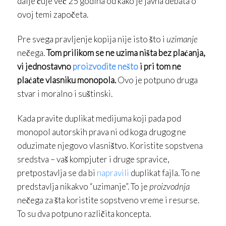
dalje čuje već 25 godina od kako je javna debata o
ovoj temi započeta.
Pre svega pravljenje kopija nije isto što i
uzimanje
nečega.
Tom prilikom se ne uzima ništa bez plaćanja,
vi jednostavno
proizvodite nešto
i pri tom ne
plaćate vlasniku monopola.
Ovo je potpuno druga
stvar i moralno i suštinski.
Kada pravite duplikat medijuma koji pada pod
monopol autorskih prava ni od koga drugog ne
oduzimate njegovo vlasništvo. Koristite sopstvena
sredstva – vaš kompjuter i druge spravice,
pretpostavlja se da bi
napravili
duplikat fajla. To ne
predstavlja nikakvo “uzimanje”. To je
proizvodnja
nečega za šta koristite sopstveno vreme i resurse.
To su dva potpuno različita koncepta.