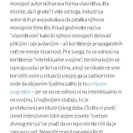
monopol autorskih prava forma vlasništva, šta
mislite, da li greše? I više od toga. Industrija
autorskih prava pokušava da zataška njihove
monopole time što ih kad god može naziva
“vlasništvom” kako bi njihovi monopoli delovali
pitkijim i opravdanijim – ali korišćenje propagandnih
reči ne menje stvarnost. Pre svega, to se odnosi na
korišćenje “intelektualne svojine”, termina kojim se
ispiraju usta i prikriva istina, a koji se
nikada
ne sme
koristiti osim u situaciji u kojoj ga ja sad koristim
ovde da objasnim ljudima zašto je to
potpuno
pogrešno
– jer se on ne odnosi
ni na
intelektualno
ni
na
svojinu. U najboljem slučaju, to je
protekcionizam idustrijskog doba. (To što vi pseći
izmet intenzivnim lobiranjem zovete “cvetom
divnog mirisa” ne znači da on lepo miriše niti da je
zapravo cvet. Nemojte poput papagaja širiti