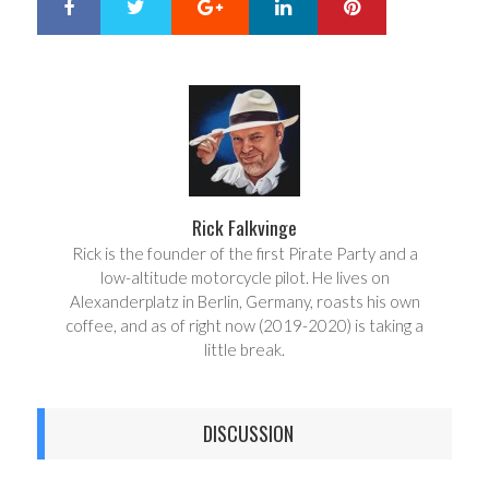
Google+
LinkedIn
Pinterest
S
T
h
w
a
e
r
e
e
t
Rick Falkvinge
Rick is the founder of the first Pirate Party and a
low-altitude motorcycle pilot. He lives on
Alexanderplatz in Berlin, Germany, roasts his own
coffee, and as of right now (2019-2020) is taking a
little break.
DISCUSSION