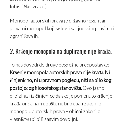
lobističke izraze.)
Monopol autorskih prava je državno regulisan
privatni monopol koji se kosi sa ljudskim pravima i
ograničava ih.
2. Kršenje monopola na dupliranje nije krađa.
To nas dovodi do druge pogrešne predpostavke:
Kršenje monopola autorskih prava nije krađa. Ni
činjenično, ni u pravnom pogledu, niti sa bilo kog
postojećeg filosofskog stanovišta.
Ovo jasno
proizilazi iz činjenice da ako je pomenuto kršenje
krađa onda nam uopšte ne bi trebali zakoni o
monopolu autorskih prava – obični zakoni o
vlasništvu bi bili sasvim dovoljni.