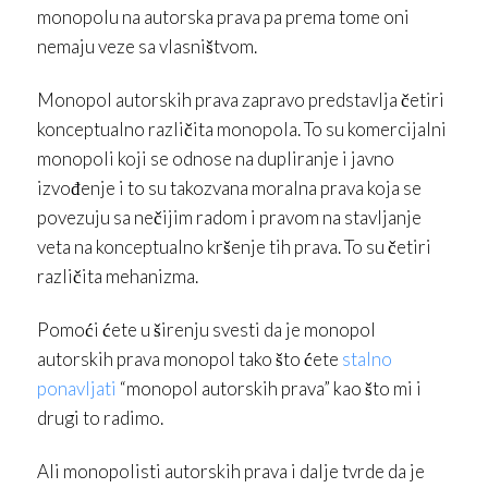
monopolu na autorska prava pa prema tome oni
nemaju veze sa vlasništvom.
Monopol autorskih prava zapravo predstavlja četiri
konceptualno različita monopola. To su komercijalni
monopoli koji se odnose na dupliranje i javno
izvođenje i to su takozvana moralna prava koja se
povezuju sa nečijim radom i pravom na stavljanje
veta na konceptualno kršenje tih prava. To su četiri
različita mehanizma.
Pomoći ćete u širenju svesti da je monopol
autorskih prava monopol tako što ćete
stalno
ponavljati
“monopol autorskih prava” kao što mi i
drugi to radimo.
Ali monopolisti autorskih prava i dalje tvrde da je