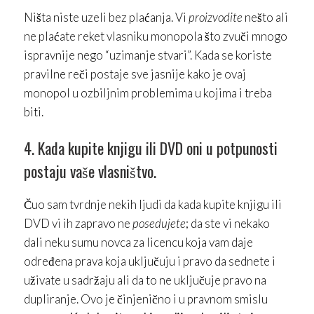
Ništa niste uzeli bez plaćanja. Vi
proizvodite
nešto ali
ne plaćate reket vlasniku monopola što zvuči mnogo
ispravnije nego “uzimanje stvari”. Kada se koriste
pravilne reči postaje sve jasnije kako je ovaj
monopol u ozbiljnim problemima u kojima i treba
biti.
4. Kada kupite knjigu ili DVD oni u potpunosti
postaju vaše vlasništvo.
Čuo sam tvrdnje nekih ljudi da kada kupite knjigu ili
DVD vi ih zapravo ne
posedujete
; da ste vi nekako
dali neku sumu novca za licencu koja vam daje
određena prava koja uključuju i pravo da sednete i
uživate u sadržaju ali da to ne uključuje pravo na
dupliranje. Ovo je činjenično i u pravnom smislu