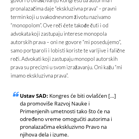
govori o ovlašćivanju Kongresu da autorima i
pronalazačima daje “ekskluzivna prava” – pravni
termin koji u svakodnevnom životu nazivamo
“monopolom”. Ove reči ćete takođe čuti i od
advokata koji zastupaju interese monopola
autorskih prava – oni ne govore “mi posedujemo”,
samo portparoli i lobisti koriste te varljive i falične
reči. Advokati koji zastupaju monopol autorskih
prava su precizni u svom izražavanju. Oni kažu “mi
imamo ekskluzivna prava”.
Ustav SAD:
Kongres će biti ovlašćen […]
da promoviše Razvoj Nauke i
Primenjenih umetnosti tako što će na
određeno vreme omogućiti autorima i
pronalazačima ekskluzivno Pravo na
njihova dela i izume.