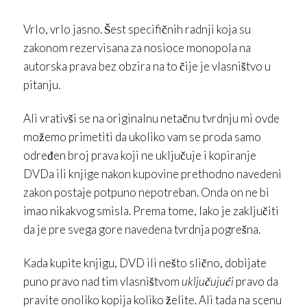
Vrlo, vrlo jasno. Šest specifičnih radnji koja su
zakonom rezervisana za nosioce monopola na
autorska prava bez obzira na to čije je vlasništvo u
pitanju.
Ali vrativši se na originalnu netačnu tvrdnju mi ovde
možemo primetiti da ukoliko vam se proda samo
određen broj prava koji ne uključuje i kopiranje
DVDa ili knjige nakon kupovine prethodno navedeni
zakon postaje potpuno nepotreban. Onda on ne bi
imao nikakvog smisla. Prema tome, lako je zaključiti
da je pre svega gore navedena tvrdnja pogrešna.
Kada kupite knjigu, DVD ili nešto slično, dobijate
puno pravo nad tim vlasništvom
uključujući
pravo da
pravite onoliko kopija koliko želite. Ali tada na scenu