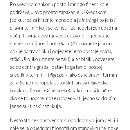
Po švedskom zakonu postoji mnogo finesa koje
podržavaju ovo prosto zapažanje. U švedskom
jeziku, reč za kršenje monopola je
intrång
i to je isti
pravni termin koji se koristi i za neovlašćen upad na
nečiji travnjak bez njegove dozvole – i jednak je
stepen ozbiljnosti prekršaja. (Ako uzmete jabuku
dok je na travnjaku i pojedete je to postaje krađa,
stöld
. Ukoliko uzmete nezaključan bicikl, odvezete
se do centra grada i ostavite ga tamo, postoji
središnji termin –
tillgrepp
.) Tako da je pravni termin
za kršenje monopola autorskih prava
makar
dva
koraka dalje od težine prekršaja koju nosi krađa –
ako se to uopšte može upoređivati jedno sa drugim
jer se suštinski razlikuje.
Nešto što se sopstvenom slobodnom voljom deli ili
daje se
ni po jednom
filosofskom stanovištu ne može