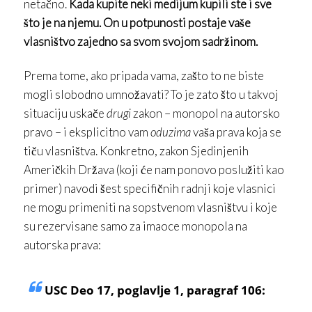
netačno.
Kada kupite neki medijum kupili ste i sve
što je na njemu. On u potpunosti postaje vaše
vlasništvo zajedno sa svom svojom sadržinom.
Prema tome, ako pripada vama, zašto to ne biste
mogli slobodno umnožavati? To je zato što u takvoj
situaciju uskače
drugi
zakon – monopol na autorsko
pravo – i eksplicitno vam
oduzima
vaša prava koja se
tiču vlasništva. Konkretno, zakon Sjedinjenih
Američkih Država (koji će nam ponovo poslužiti kao
primer) navodi šest specifičnih radnji koje vlasnici
ne mogu primeniti na sopstvenom vlasništvu i koje
su rezervisane samo za imaoce monopola na
autorska prava:
USC Deo 17, poglavlje 1, paragraf 106: