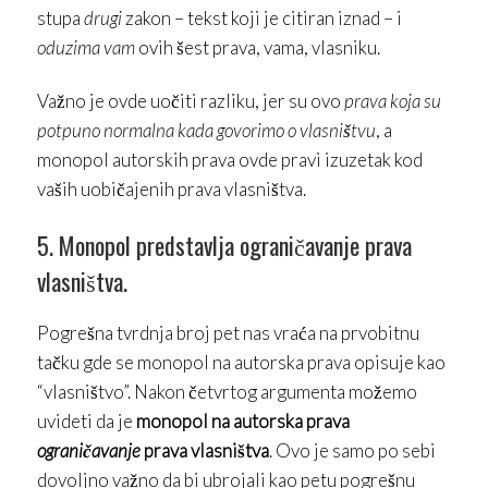
stupa
drugi
zakon – tekst koji je citiran iznad – i
oduzima vam
ovih šest prava, vama, vlasniku.
Važno je ovde uočiti razliku, jer su ovo
prava koja su
potpuno normalna kada govorimo o vlasništvu
, a
monopol autorskih prava ovde pravi izuzetak kod
vaših uobičajenih prava vlasništva.
5. Monopol predstavlja ograničavanje prava
vlasništva.
Pogrešna tvrdnja broj pet nas vraća na prvobitnu
tačku gde se monopol na autorska prava opisuje kao
“vlasništvo”. Nakon četvrtog argumenta možemo
uvideti da je
monopol na autorska prava
ograničavanje
prava vlasništva
. Ovo je samo po sebi
dovoljno važno da bi ubrojali kao petu pogrešnu