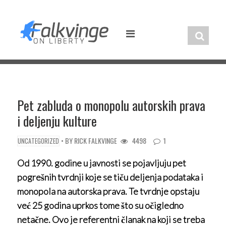
Skip
to
content
Pet zabluda o monopolu autorskih prava
i deljenju kulture
• BY
RICK FALKVINGE
4498
1
UNCATEGORIZED
Od 1990. godine u javnosti se pojavljuju pet
pogrešnih tvrdnji koje se tiču deljenja podataka i
monopola na autorska prava. Te tvrdnje opstaju
već 25 godina uprkos tome što su očigledno
netačne. Ovo je referentni članak na koji se treba