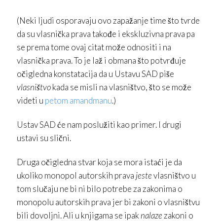
(Neki ljudi osporavaju ovo zapažanje time što tvrde
da su vlasnička prava takođe i ekskluzivna prava pa
se prema tome ovaj citat može odnositi i na
vlasnička prava. To je laž i obmana što potvrđuje
očigledna konstatacija da u Ustavu SAD piše
vlasništvo
kada se misli na vlasništvo, što se može
videti u
petom amandmanu
.)
Ustav SAD će nam poslužiti kao primer. I drugi
ustavi su slični.
Druga očigledna stvar koja se mora istaći je da
ukoliko monopol autorskih prava
jeste
vlasništvo u
tom slučaju ne bi ni bilo potrebe za zakonima o
monopolu autorskih prava jer bi zakoni o vlasništvu
bili dovoljni. Ali u knjigama se ipak
nalaze
zakoni o