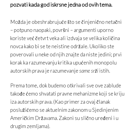
pozvati kada god iskrsne jedna od ovih tema.
Možda je obeshrabrujuće što se činjenično netačni
– potpuno naopaki, površni – argumenti uporno
koriste već četvrt veka ali izdvaja se velika količina
novca kako bi se te neistine održale. Ukoliko ste
poverovali u neke od njih znajte da niste jedini; prvi
korak ka razumevanju kritika upućenih monopolu
autorskih prava je razumevanje
same srži
istih.
Prema tome, dok budemo otkrivali sve ove zablude
takođe ćemo shvatati pravne mehanizme koji se kriju
iza autorskih prava. (Kao primer za ovaj članak
poslužićemo se aktuelnim zakonom u Sjedinjenim
Američkim Državama. Zakoni su slično uređeni i u
drugim zemljama).