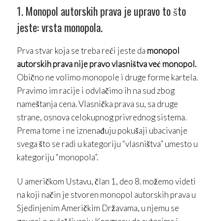
1. Monopol autorskih prava je upravo to što
jeste: vrsta monopola.
Prva stvar koja se treba reći jeste da
monopol
autorskih prava nije pravo vlasništva već monopol.
Obično ne volimo monopole i druge forme kartela.
Pravimo im racije i odvlačimo ih na sud zbog
nameštanja cena. Vlasnička prava su, sa druge
strane, osnova celokupnog privrednog sistema.
Prema tome i ne iznenađuju pokušaji ubacivanje
svega što se radi u kategoriju “vlasništva” umesto u
kategoriju “monopola”.
U američkom Ustavu, član 1, deo 8. možemo videti
na koji način je stvoren monopol autorskih prava u
Sjedinjenim Američkim Državama, u njemu se