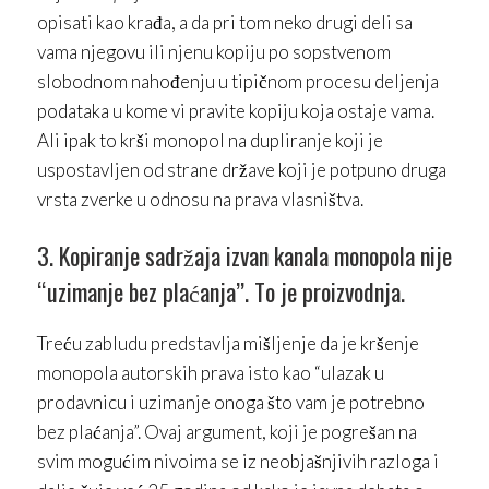
opisati kao krađa, a da pri tom neko drugi deli sa
vama njegovu ili njenu kopiju po sopstvenom
slobodnom nahođenju u tipičnom procesu deljenja
podataka u kome vi pravite kopiju koja ostaje vama.
Ali ipak to krši monopol na dupliranje koji je
uspostavljen od strane države koji je potpuno druga
vrsta zverke u odnosu na prava vlasništva.
3. Kopiranje sadržaja izvan kanala monopola nije
“uzimanje bez plaćanja”. To je proizvodnja.
Treću zabludu predstavlja mišljenje da je kršenje
monopola autorskih prava isto kao “ulazak u
prodavnicu i uzimanje onoga što vam je potrebno
bez plaćanja”. Ovaj argument, koji je pogrešan na
svim mogućim nivoima se iz neobjašnjivih razloga i