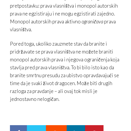
pretpostavku: prava vlasništva i monopol autorskih
prava ne egzistiraju i ne mogu egzistirati zajedno.
Monopol autorskih prava aktivno
ograničava
prava
vlasništva.
Pored toga, ukoliko zauzmete stav da branite i
pridržavate se prava vlasništva ne možete braniti
monopol autorskih prava i njegova ograničenja koja
stavlja pred prava vlasništva. To bi bilo isto kao da
branite smrtnu presudu za ubistvo opravdavajući se
time da je svaki život dragocen. Može biti drugih
razloga za pravdanje – ali ovaj tok misli je
jednostavno nelogičan.