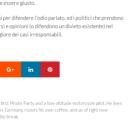
e essere giusto.
 per difendere l’odio parlato, ed i politici che prendono
corsi e opinioni (o difendono un divieto esistente) nel
iore dei casi irresponsabili.
Google+
LinkedIn
Pinterest
 first Pirate Party and a low-altitude motorcycle pilot. He lives
in, Germany, roasts his own coffee, and as of right now
tle break.