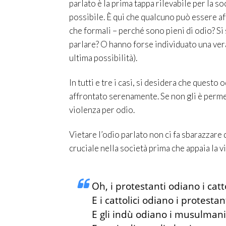
parlato è la prima tappa rilevabile per la soc
possibile. È qui che qualcuno può essere a
che formali – perché sono pieni di odio? Si 
parlare? O hanno forse individuato una vera
ultima possibilità).
In tutti e tre i casi, si desidera che quest
affrontato serenamente. Se non gli è permes
violenza per odio.
Vietare l’odio parlato non ci fa sbarazzare 
cruciale nella società prima che appaia la v
Oh, i protestanti odiano i catto
E i cattolici odiano i protestant
E gli indù odiano i musulmani