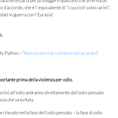
stata necessaria per proteggere qualcuno che afferma un
 d’accordo, che è l’ equivalente di “i cuccioli sono carini”,
tati in guerra con l’Eurasia”.
o,
y Python – “
Non essere mai scortese con un arabo
“
mportante prima della violenza per odio.
inclini all’odio andranno direttamente dall’odio pensato
Cosa che va evitata.
ilevato nella fase dell’odio pensato – la fase di odio