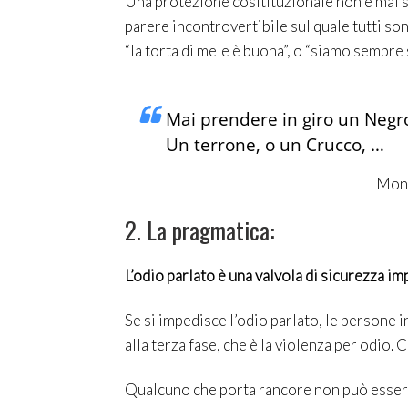
Una protezione cositituzionale non è mai 
parere incontrovertibile sul quale tutti sono
“la torta di mele è buona”, o “siamo sempre s
Mai prendere in giro un Negr
Un terrone, o un Crucco, …
Mont
2. La pragmatica:
L’odio parlato è una valvola di sicurezza i
Se si impedisce l’odio parlato, le persone 
alla terza fase, che è la violenza per odio. 
Qualcuno che porta rancore non può essere r