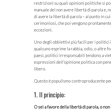
restrizioni su quali opinioni politiche si 
manuale del
non
avere libertà di parola e, 
di avere la libertà di parola – al punto in 
cerimoniosi, che poi vengono prontamente 
eccezioni.
Uno degli obbiettivi più facili per i politic
qualcuno esprime la rabbia, odio, o altre f
paesi, politici irresponsabili tendono a vie
espressioni dell’opinione politica con pen
libero.
Questo è populismo controproducente per t
1. Il principio:
O sei a favore della libertà di parola, o non