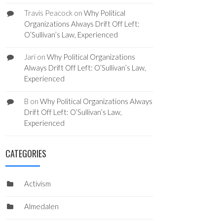
Travis Peacock
on
Why Political
Organizations Always Drift Off Left:
O’Sullivan’s Law, Experienced
Jari
on
Why Political Organizations
Always Drift Off Left: O’Sullivan’s Law,
Experienced
B
on
Why Political Organizations Always
Drift Off Left: O’Sullivan’s Law,
Experienced
CATEGORIES
Activism
Almedalen