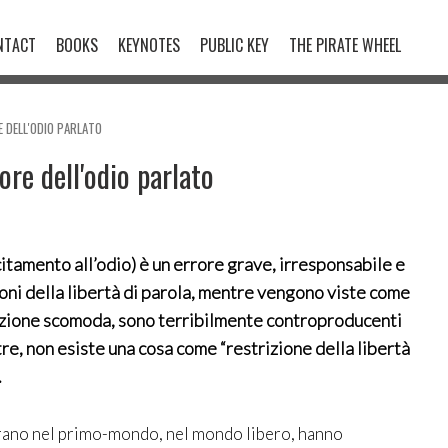
NTACT
BOOKS
KEYNOTES
PUBLIC KEY
THE PIRATE WHEEL
 DELL'ODIO PARLATO
re dell'odio parlato
citamento all’odio) è un errore grave, irresponsabile e
zioni della libertà di parola, mentre vengono viste come
azione scomoda, sono terribilmente controproducenti
tre, non esiste una cosa come “restrizione della libertà
.
derano nel primo-mondo, nel mondo libero, hanno