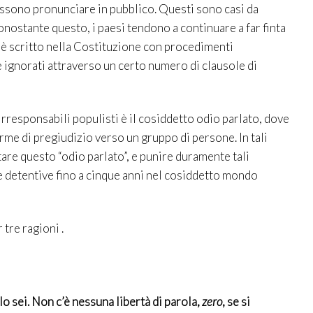
possono pronunciare in pubblico. Questi sono casi da
nonostante questo, i paesi tendono a continuare a far finta
cui è scritto nella Costituzione con procedimenti
ignorati attraverso un certo numero di clausole di
i irresponsabili populisti è il cosiddetto odio parlato, dove
orme di pregiudizio verso un gruppo di persone. In tali
tare questo “odio parlato”, e punire duramente tali
e detentive fino a cinque anni nel cosiddetto mondo
re ragioni .
 lo sei. Non c’è nessuna libertà di parola,
zero
, se si