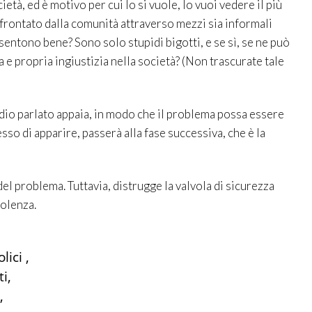
ietà, ed è motivo per cui lo si vuole, lo vuoi vedere il più
ffrontato dalla comunità attraverso mezzi sia informali
sentono bene? Sono solo stupidi bigotti, e se sì, se ne può
 e propria ingiustizia nella società? (Non trascurate tale
o odio parlato appaia, in modo che il problema possa essere
so di apparire, passerà alla fase successiva, che è la
del problema. Tuttavia, distrugge la valvola di sicurezza
iolenza.
lici ,
i,
,