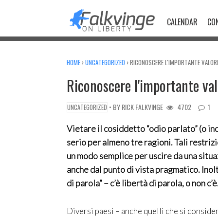
Skip
to
CALENDAR
CO
content
HOME
›
UNCATEGORIZED
›
RICONOSCERE L'IMPORTANTE VALORE
Riconoscere l'importante valo
• BY
RICK FALKVINGE
4702
1
UNCATEGORIZED
Vietare il cosiddetto “odio parlato” (o in
serio per almeno tre ragioni. Tali restri
un modo semplice per uscire da una situ
anche dal punto di vista pragmatico. Inol
di parola” – c’è libertà di parola, o non c’è
Diversi paesi – anche quelli che si consi