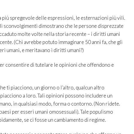
a più spregevole delle espressioni, le esternazioni più vili.
gli sconvolgimenti dimostrano che le persone disprezzate
caduto molte volte nella storia recente – i diritti umani
ente. (Chi avrebbe potuto immaginare 50 anni fa, che gli
i umani, e meritavano i diritti umani?)
per consentire di tutelare le opinioni che offendono e
e ti piacciono, un giorno o l’altro, qualcun altro
e piacciono a loro. Tali opinioni possono includere un
umano, in qualsiasi modo, forma o contorno. (Non ridete.
ri paesi per esseri umani omosessuali). Tale populismo
apidamente, se ci fosse un cambiamento di regime.