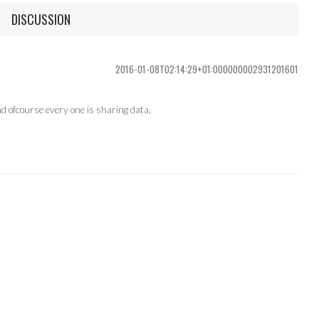
DISCUSSION
2016-01-08T02:14:29+01:000000002931201601
nd ofcourse every one is sharing data,