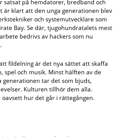
har satsat på hemdatorer, bredband och
t är klart att den unga generationen blev
verkstekniker och systemutvecklare som
irate Bay. Se där, tjugohundratalets mest
rarbete bedrivs av hackers som nu
.
t fil­delning är det nya sättet att skaffa
m, spel och musik. Minst hälften av de
ga generationen tar det som bjuds,
velser. Kulturen tillhör dem alla.
oavsett hur det går i rättegången.