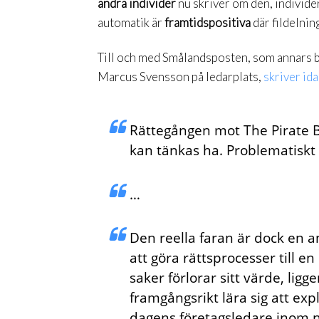
andra individer
nu skriver om den, individ
automatik är
framtidspositiva
där fildelnin
Till och med Smålandsposten, som annars b
Marcus Svensson på ledarplats,
skriver id
Rättegången mot The Pirate Ba
kan tänkas ha. Problematiskt 
…
Den reella faran är dock en a
att göra rättsprocesser till en
saker förlorar sitt värde, ligg
framgångsrikt lära sig att exp
dagens företagsledare inom nöj