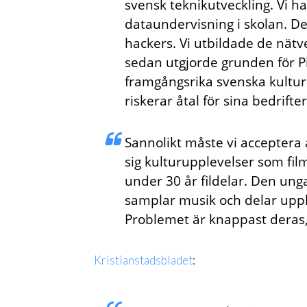
svensk teknikutveckling. Vi 
dataundervisning i skolan. De
hackers. Vi utbildade de nät
sedan utgjorde grunden för P
framgångs­rika svenska kultu
riskerar åtal för sina bedrifter
Sannolikt måste vi acceptera at
sig kulturupplevelser som fil
under 30 år fil­delar. Den un
samplar musik och delar upple
Problemet är knappast deras, 
Kristianstadsbladet
: