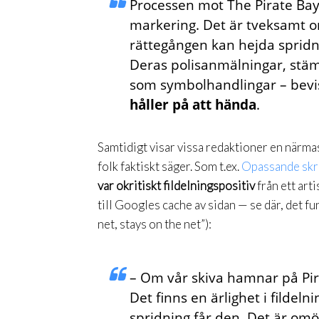
Processen mot The Pirate Bay
markering. Det är tveksamt om
rättegången kan hejda spridn
Deras polisanmälningar, stäm
som symbolhandlingar – bevis
håller på att hända
.
Samtidigt visar vissa redaktioner en närmas
folk faktiskt säger. Som t.ex.
Opassande skri
var okritiskt fildelningspositiv
från ett arti
till Googles cache av sidan — se där, det fu
net, stays on the net”):
– Om vår skiva hamnar på Pira
Det finns en ärlighet i fildeln
spridning får den. Det är omöj