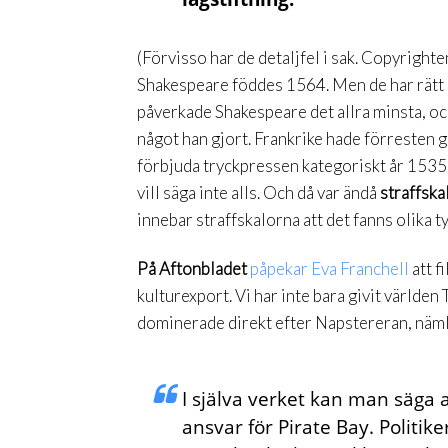
(Förvisso har de detaljfel i sak. Copyright
Shakespeare föddes 1564. Men de har rätt 
påverkade Shakespeare det allra minsta, oc
något han gjort. Frankrike hade förresten gå
förbjuda tryckpressen kategoriskt år 1535.
vill säga inte alls. Och då var ändå
straffska
innebar straffskalorna att det fanns olika t
På Aftonbladet
påpekar Eva Franchell
att f
kulturexport. Vi har inte bara givit världen
dominerade direkt efter Napstereran, näm
I själva verket kan man säga 
ansvar för Pirate Bay. Politik