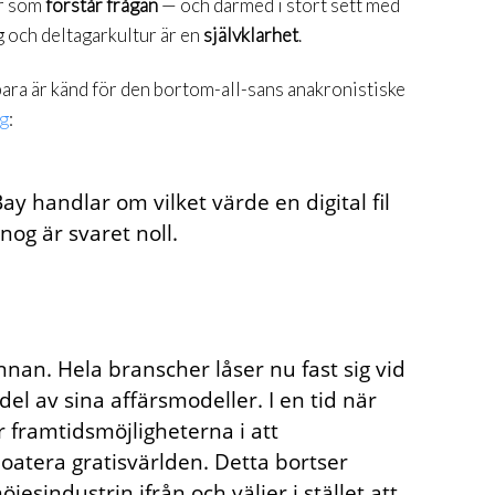
er som
förstår frågan
— och därmed i stort sett med
g och deltagarkultur är en
självklarhet
.
ara är känd för den bortom-all-sans anakronistiske
ag
:
y handlar om vilket värde en digital fil
nog är svaret noll.
nnan. Hela branscher låser nu fast sig vid
 del av sina affärsmodeller. I en tid när
er framtidsmöjligheterna i att
loatera gratisvärlden. Detta bortser
esindustrin ifrån och väljer i stället att