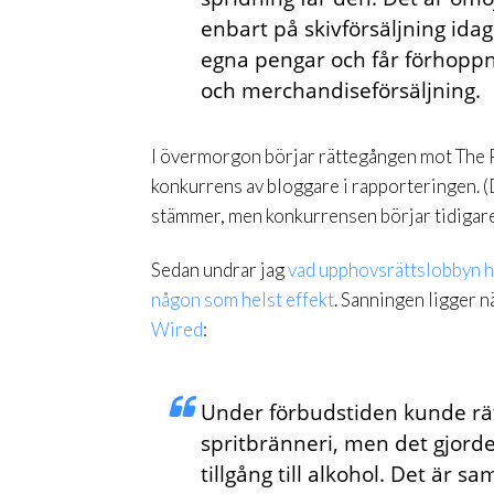
enbart på skivförsäljning idag
egna pengar och får förhoppni
och merchandiseförsäljning.
I övermorgon börjar rättegången mot The 
konkurrens av bloggare i rapporteringen. (
stämmer, men konkurrensen börjar tidigar
Sedan undrar jag
vad
upphovsrättslobbyn
h
någon som helst effekt
. Sanningen ligger 
Wired
:
Under förbudstiden kunde rät
spritbränneri, men det gjorde
tillgång till alkohol. Det är s