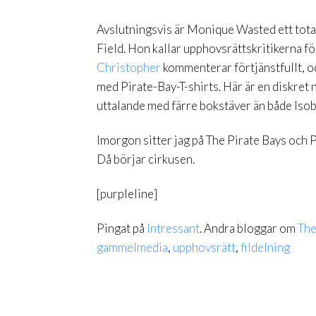
Avslutningsvis är Monique Wasted ett total
Field. Hon kallar upphovsrättskritikerna för
Christopher
kommenterar förtjänstfullt, o
med Pirate-Bay-T-shirts. Här är en diskret 
uttalande med färre bokstäver än både Is
Imorgon sitter jag på The Pirate Bays och
Då börjar cirkusen.
[purpleline]
Pingat på
Intressant
. Andra bloggar om
The
gammelmedia
,
upphovsrätt
,
fildelning