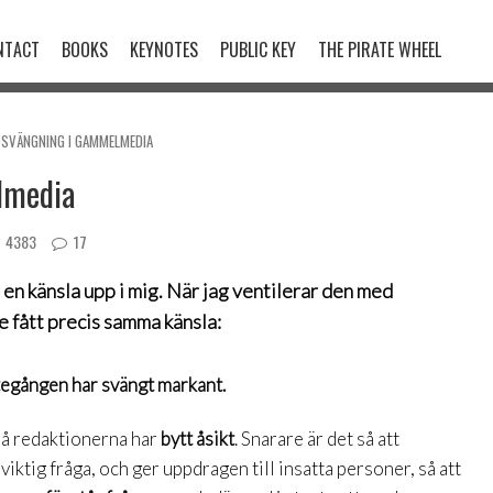
NTACT
BOOKS
KEYNOTES
PUBLIC KEY
THE PIRATE WHEEL
SVÄNGNING I GAMMELMEDIA
lmedia
4383
17
 en känsla upp i mig. När jag ventilerar den med
de fått precis samma känsla:
tegången har svängt markant.
 på redaktionerna har
bytt åsikt
. Snarare är det så att
viktig fråga, och ger uppdragen till insatta personer, så att