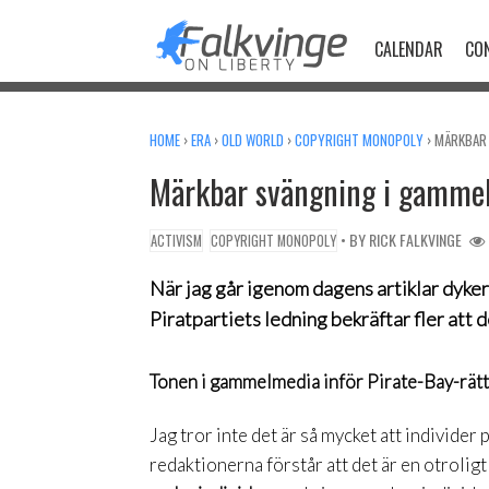
Skip
to
CALENDAR
CO
content
HOME
›
ERA
›
OLD WORLD
›
COPYRIGHT MONOPOLY
›
MÄRKBAR 
Märkbar svängning i gamme
• BY
RICK FALKVINGE
ACTIVISM
COPYRIGHT MONOPOLY
När jag går igenom dagens artiklar dyker
Piratpartiets ledning bekräftar fler att 
Tonen i gammelmedia inför Pirate-Bay-rät
Jag tror inte det är så mycket att individer
redaktionerna förstår att det är en otroligt 