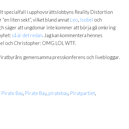
t specialfall i upphovsrättslobbyns Reality Distortion
 “en liten sekt”, vilket bland annat
Leo
,
Isobel
och
ch säger att ungdomar inte kommer att börja gå omkring
nyhet:
så är det redan
. Jag kan kommentera hennes
obel och Christopher: OMG LOL WTF.
 Piratbyråns gemensamma presskonferens och livebloggar.
 Pirate Bay
,
Pirate Bay
,
piratebay
,
Piratpartiet
,