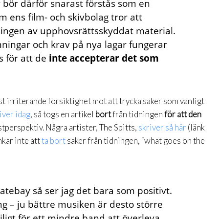
 bör därför snarast förstås som en
 ens film- och skivbolag tror att
ingen av upphovsrättsskyddat material.
ningar och krav på nya lagar fungerar
 för att de
inte accepterar det som
t irriterande försiktighet mot att trycka saker som vanligt
ver idag
, så togs en artikel
bort
från tidningen
för att den
stperspektiv. Några artister, The Spitts,
skriver så här
(länk
nkar inte att
ta bort
saker från tidningen, “what goes on the
tebay så ser jag det bara som positivt.
ing – ju bättre musiken är desto större
ligt för ett mindre band att överleva