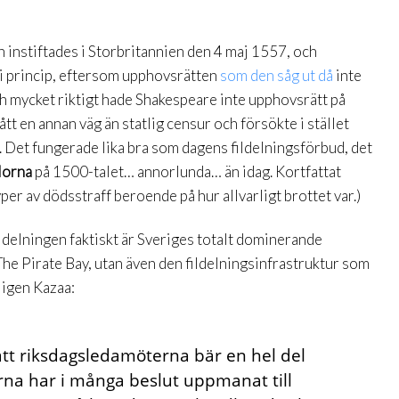
en instiftades i Storbritannien den 4 maj 1557, och
i princip, eftersom upphovsrätten
som den såg ut då
inte
h mycket riktigt hade Shakespeare inte upphovsrätt på
tt en annan väg än statlig censur och försökte i stället
 Det fungerade lika bra som dagens fildelningsförbud, det
lorna
på 1500-talet… annorlunda… än idag. Kortfattat
yper av dödsstraff beroende på hur allvarligt brottet var.)
ildelningen faktiskt är Sveriges totalt dominerande
 The Pirate Bay, utan även den fildelningsinfrastruktur som
ligen Kazaa:
att riksdagsledamöterna bär en hel del
erna har i många beslut upp­manat till