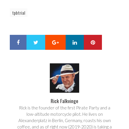
tpbtrial
Google+
LinkedIn
Pinterest
S
T
h
w
a
e
r
e
e
t
Rick Falkvinge
Rick is the founder of the first Pirate Party and a
low-altitude motorcycle pilot. He lives on
Alexanderplatz in Berlin, Germany, roasts his own
coffee, and as of right now (2019-2020) is taking a