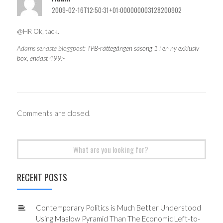
2009-02-16T12:50:31+01:000000003128200902
@HR Ok, tack.
Adams senaste bloggpost:
TPB-rättegången säsong 1 i en ny exklusiv
box, endast 499:-
Comments are closed.
Search
for:
RECENT POSTS
Contemporary Politics is Much Better Understood
Using Maslow Pyramid Than The Economic Left-to-