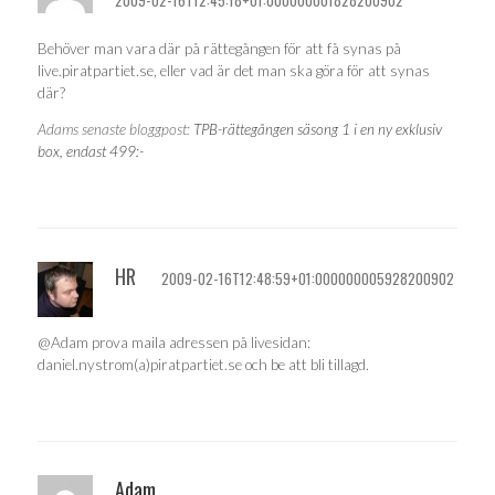
2009-02-16T12:45:18+01:000000001828200902
Behöver man vara där på rättegången för att få synas på
live.piratpartiet.se, eller vad är det man ska göra för att synas
där?
Adams senaste bloggpost:
TPB-rättegången säsong 1 i en ny exklusiv
box, endast 499:-
HR
2009-02-16T12:48:59+01:000000005928200902
@Adam prova maila adressen på livesidan:
daniel.nystrom(a)piratpartiet.se och be att bli tillagd.
Adam