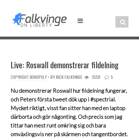
Skip
to
content
Live: Roswall demonstrerar fildelning
• BY
RICK FALKVINGE
3558
5
COPYRIGHT MONOPOLY
Nu demonstrerar Roswall hur fildelning fungerar,
och Peters första tweet dök upp i #spectrial.
Mycket riktigt, visst fan sitter han med en laptop
därborta och gör någonting. Och precis som jag
tittar han mest runt omkring sig och bara
omväxlingsvis ner på skärmen och tangentbordet.