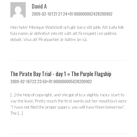
David A
2009-02-16T21:27:24+01:000000002428200902
Hon heter Monique Wadstedt och gör bara sitt jobb. Att kalla folk
fula namn är definitivt inte ett sätt att få respekt i en politisk
debatt. Visa att Piratpartiet är bättre än så.
The Pirate Bay Trial - day 1 « The Purple Flagship
2009-02-16T22:23:50+01:000000005028200902
[…] the help of copyright, and she got of to a slightly rocky start to
say the least. Pretty much the first words out her mouth(sv) were
“I have not filed the proper papers, you will have them tomorrow”.
The […]