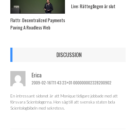
Live: Rättegången är slut
Flattr: Decentralized Payments
Paving A Roadless Web
DISCUSSION
Erica
2009-02-16T11:43:23+01:000000002328200902
En intressant sidonot är att Monique tidigare jobbade med att
försvara Scientologerna. Hon såg till att svenska staten bela
Scientologbibeln med sekretess.