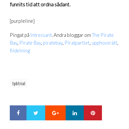
funnits tid att ordna sådant.
[purpleline]
Pingat på
Intressant
. Andra bloggar om
The Pirate
Bay
,
Pirate Bay
,
piratebay
,
Piratpartiet
,
upphovsrätt
,
fildelning
tpbtrial
Google+
LinkedIn
Pinterest
S
T
h
w
a
e