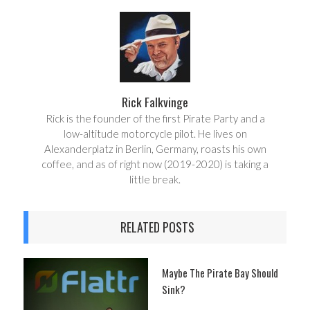
r
e
e
t
Rick Falkvinge
Rick is the founder of the first Pirate Party and a
low-altitude motorcycle pilot. He lives on
Alexanderplatz in Berlin, Germany, roasts his own
coffee, and as of right now (2019-2020) is taking a
little break.
RELATED POSTS
Maybe The Pirate Bay Should
Sink?