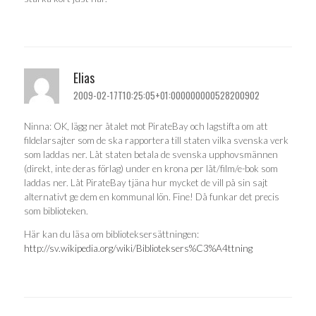
Elias
2009-02-17T10:25:05+01:000000000528200902
Ninna: OK, lägg ner åtalet mot PirateBay och lagstifta om att
fildelarsajter som de ska rapportera till staten vilka svenska verk
som laddas ner. Låt staten betala de svenska upphovsmännen
(direkt, inte deras förlag) under en krona per låt/film/e-bok som
laddas ner. Låt PirateBay tjäna hur mycket de vill på sin sajt
alternativt ge dem en kommunal lön. Fine! Då funkar det precis
som biblioteken.
Här kan du läsa om biblioteksersättningen:
http://sv.wikipedia.org/wiki/Biblioteksers%C3%A4ttning