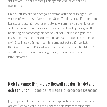
det räcker. Annars måste ju åklagaren visa på en faktisk
överföring.
En sak att notera när det gäller exemplarframställningen. Det
verkar på vad du skriver att det gäller för alla verk. Här kan man
konstatera att när det gäller datorprogramme kan avsrkiva dem
alldeles oavsett om man kan bevisa att faktisk kopiering skett.
Kopiering av datorprogram för privat bruk är visserligen inte
lagligt men man kan inte dömas till ansvar för det. Det är en ren
civilrättslig sak där man kan bli dömd att betala för verket.
Rimligen kan man då inte heller dömas för medhjälp till detta då
straffet där inte kan vara högre än (det icke existerande)
huvudbrottet.
Rick Falkvinge (PP) » Live: Roswall rabblar fler detaljer,
och tar lunch
2009-02-17T11:50:48+01:000000004828200902
[…] Engström kommenterar förmiddagens totala haveri av hela
åtalet: “Det var väl tur att åklagaren fick igenom åtminstone