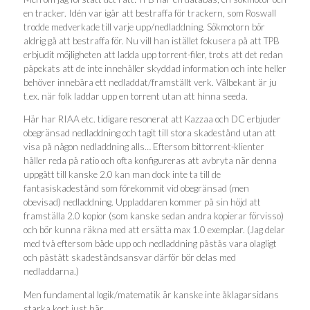
en tracker. Idén var igår att bestraffa för trackern, som Roswall
trodde medverkade till varje upp/nedladdning. Sökmotorn bör
aldrig gå att bestraffa för. Nu vill han istället fokusera på att TPB
erbjudit möjligheten att ladda upp torrent-filer, trots att det redan
påpekats att de inte innehåller skyddad information och inte heller
behöver innebära ett nedladdat/framställt verk. Välbekant är ju
t.ex. när folk laddar upp en torrent utan att hinna seeda.
Här har RIAA etc. tidigare resonerat att Kazzaa och DC erbjuder
obegränsad nedladdning och tagit till stora skadestånd utan att
visa på någon nedladdning alls… Eftersom bittorrent-klienter
håller reda på ratio och ofta konfigureras att avbryta när denna
uppgått till kanske 2.0 kan man dock inte ta till de
fantasiskadestånd som förekommit vid obegränsad (men
obevisad) nedladdning. Uppladdaren kommer på sin höjd att
framställa 2.0 kopior (som kanske sedan andra kopierar förvisso)
och bör kunna räkna med att ersätta max 1.0 exemplar. (Jag delar
med två eftersom både upp och nedladdning påstås vara olagligt
och påstått skadeståndsansvar därför bör delas med
nedladdarna.)
Men fundamental logik/matematik är kanske inte åklagarsidans
starka kort just här.