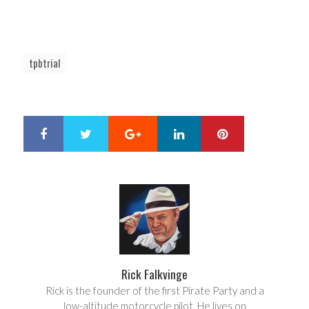
tpbtrial
Google+
LinkedIn
Pinterest
S
T
h
w
a
e
r
e
e
t
Rick Falkvinge
Rick is the founder of the first Pirate Party and a
low-altitude motorcycle pilot. He lives on