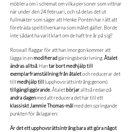
möblera om i schemat om vilka personer som vittnar
när under den 24 februari, och så delas det ut
fullmakter som säger att Henke Pontén har rätt att
företräda speltillverkarna som målet gäller. Borde
inte sådant ha varit klart om de haft tre år på sig?
Roswall flaggar för att han imorgon kommer att
lägga in en
modifierad
gärningsbeskrivning.
Åtalet
ändras alltså
. Han
tar bort medhjälp till
exemplarframställning från åtalet
och reducerar det
till
medhjälp till
(upphovsrättsintrång genom)
tillgängliggörande
. Åtalet
börjar
alltså redan på
andra dagen
med att reducera det här till ett
klassiskt Jammie Thomas-mål
med den springande
punkten för åklagaren:
Är det ett upphovsrättsintrång bara att göra något