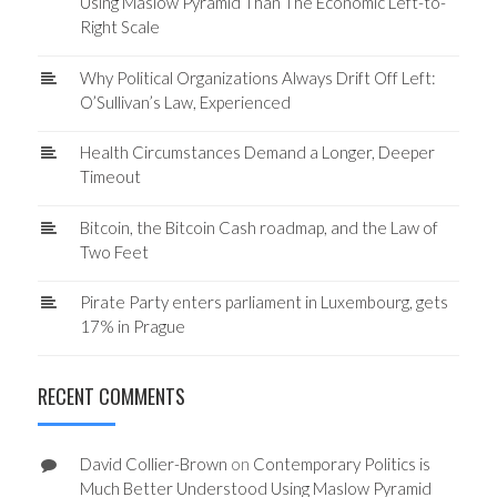
Using Maslow Pyramid Than The Economic Left-to-
Right Scale
Why Political Organizations Always Drift Off Left:
O’Sullivan’s Law, Experienced
Health Circumstances Demand a Longer, Deeper
Timeout
Bitcoin, the Bitcoin Cash roadmap, and the Law of
Two Feet
Pirate Party enters parliament in Luxembourg, gets
17% in Prague
RECENT COMMENTS
David Collier-Brown
on
Contemporary Politics is
Much Better Understood Using Maslow Pyramid