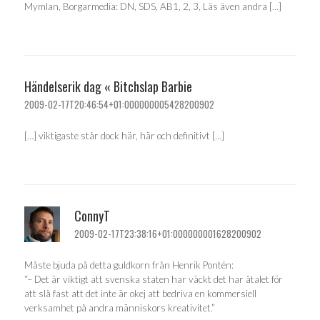
Mymlan, Borgarmedia: DN, SDS, AB1, 2, 3, Läs även andra […]
Händelserik dag « Bitchslap Barbie
2009-02-17T20:46:54+01:000000005428200902
[…] viktigaste står dock här, här och definitivt […]
ConnyT
2009-02-17T23:38:16+01:000000001628200902
Måste bjuda på detta guldkorn från Henrik Pontén:
“– Det är viktigt att svenska staten har väckt det har åtalet för
att slå fast att det inte är okej att bedriva en kommersiell
verksamhet på andra människors kreativitet.”