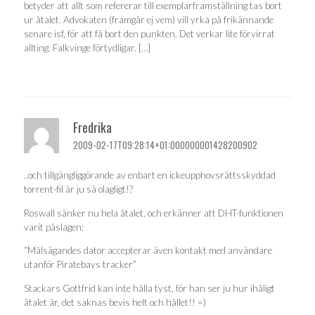
betyder att allt som refererar till exemplarframställning tas bort
ur åtalet. Advokaten (framgår ej vem) vill yrka på frikännande
senare isf, för att få bort den punkten. Det verkar lite förvirrat
allting. Falkvinge förtydligar. […]
Fredrika
2009-02-17T09:28:14+01:000000001428200902
..och tillgängliggörande av enbart en ickeupphovsrättsskyddad
torrent-fil är ju så olagligt!?
Roswall sänker nu hela åtalet, och erkänner att DHT-funktionen
varit påslagen:
“Målsägandes dator accepterar även kontakt med användare
utanför Piratebays tracker”
Stackars Gottfrid kan inte hålla tyst, för han ser ju hur ihåligt
åtalet är, det saknas bevis helt och hållet!! =)