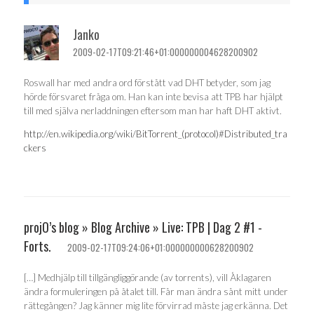
Janko
2009-02-17T09:21:46+01:000000004628200902
Roswall har med andra ord förstått vad DHT betyder, som jag
hörde försvaret fråga om. Han kan inte bevisa att TPB har hjälpt
till med själva nerladdningen eftersom man har haft DHT aktivt.
http://en.wikipedia.org/wiki/BitTorrent_(protocol)#Distributed_tra
ckers
projO’s blog » Blog Archive » Live: TPB | Dag 2 #1 -
Forts.
2009-02-17T09:24:06+01:000000000628200902
[…] Medhjälp till tillgängliggörande (av torrents), vill Åklagaren
ändra formuleringen på åtalet till. Får man ändra sånt mitt under
rättegången? Jag känner mig lite förvirrad måste jag erkänna. Det