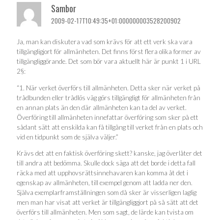
Sambor
2009-02-17T10:49:35+01:000000003528200902
Ja, man kan diskutera vad som krävs för att ett verk ska vara
tillgängligjort för allmänheten. Det finns först flera olika former av
tillgängliggörande. Det som bör vara aktuellt här är punkt 1 i URL
2§:
“1. När verket överförs till allmänheten. Detta sker när verket på
trådbunden eller trådlös väg görs tillgängligt för allmänheten från
en annan plats än den där allmänheten kan ta del av verket.
Överföring till allmänheten innefattar överföring som sker på ett
sådant sätt att enskilda kan få tillgång till verket från en plats och
vid en tidpunkt som de själva väljer.”
Krävs det att en faktisk överföring skett? kanske, jag överlåter det
till andra att bedömma. Skulle dock säga att det borde i detta fall
räcka med att upphovsrättsinnehavaren kan komma åt det i
egenskap av allmänheten, till exempel genom att ladda ner den.
Själva exemplarframställningen som då sker är visserligen laglig
men man har visat att verket är tillgängliggjort på så sätt att det
överförs till allmänheten. Men som sagt, de lärde kan tvista om