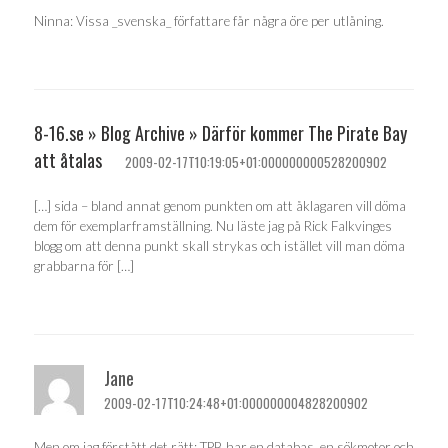
Ninna: Vissa _svenska_ författare får några öre per utlåning.
8-16.se » Blog Archive » Därför kommer The Pirate Bay
att åtalas
2009-02-17T10:19:05+01:000000000528200902
[…] sida – bland annat genom punkten om att åklagaren vill döma
dem för exemplarframställning. Nu läste jag på Rick Falkvinges
blogg om att denna punkt skall strykas och istället vill man döma
grabbarna för […]
Jane
2009-02-17T10:24:48+01:000000004828200902
Men om jag förstått det rätt: TPB har en databas, en sökmotor och