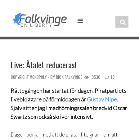
Skip
to
content
Live: Åtalet reduceras!
• BY
RICK FALKVINGE
3530
18
COPYRIGHT MONOPOLY
Rättegången har startat för dagen. Piratpartiets
livebloggare på förmiddagen är
Gustav Nipe
.
Själv sitter jag i medhörningssalen bredvid Oscar
Swartz som också skriver intensivt.
Dagen börjar med att de pratar lite grann om att