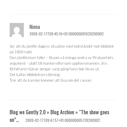
Ninna
2009-02-17T09:45:16+01:000000001628200902
Ser att du jämför dagens situation med motståndet mot bibliotek
på 1800-talet.
Den jämförelsen faller – liksom så många andra av Piratpartiets
argument – platt till marken eftersom upphovsmannen, dvs
författaren tjänar pengar varje gång hans bok lånas ut.
Det kallas blblioteksersättning.
Tror att du kanske kommer att läsa om det i sexan.
Blog we Gently 2.0 » Blog Archive » “The show goes
on”…
2009-02-17T09:47:57+01:000000005728200902