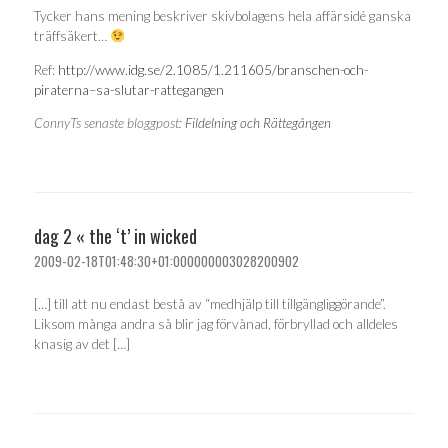
Tycker hans mening beskriver skivbolagens hela affärsidé ganska
träffsäkert…
Ref:
http://www.idg.se/2.1085/1.211605/branschen-och-
piraterna–sa-slutar-rattegangen
ConnyTs senaste bloggpost:
Fildelning och Rättegången
dag 2 « the ‘t’ in wicked
2009-02-18T01:48:30+01:000000003028200902
[…] till att nu endast bestå av “medhjälp till tillgängliggörande”.
Liksom många andra så blir jag förvånad, förbryllad och alldeles
knasig av det […]