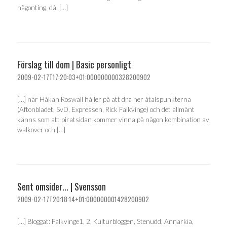
någonting, då. […]
Förslag till dom | Basic personligt
2009-02-17T17:20:03+01:000000000328200902
[…] när Håkan Roswall håller på att dra ner åtalspunkterna
(Aftonbladet, SvD, Expressen, Rick Falkvinge) och det allmänt
känns som att piratsidan kommer vinna på någon kombination av
walkover och […]
Sent omsider... | Svensson
2009-02-17T20:18:14+01:000000001428200902
[…] Bloggat: Falkvinge1, 2, Kulturbloggen, Stenudd, Annarkia,