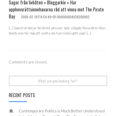
Sagor från livbåten » Bloggarkiv » Har
upphovsrättsinnehavarna råd att vinna mot The Pirate
Bay
2009-02-18T14:54:49+01:000000004928200902
[…] Spectrial börjar bli direkt pinsam. Igår släppte Roswall en liten
bomb som får mig att undra om han redan gett upp? […]
Comments are closed.
Search
for:
RECENT POSTS
Contemporary Politics is Much Better Understood