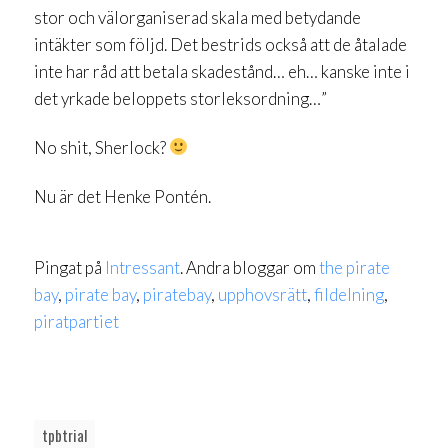
stor och välorganiserad skala med betydande
intäkter som följd. Det bestrids också att de åtalade
inte har råd att betala skadestånd… eh… kanske inte i
det yrkade beloppets storleksordning…”
No shit, Sherlock?
Nu är det Henke Pontén.
Pingat på
Intressant
. Andra bloggar om
the pirate
bay
,
pirate bay
,
piratebay
,
upphovsrätt
,
fildelning
,
piratpartiet
tpbtrial