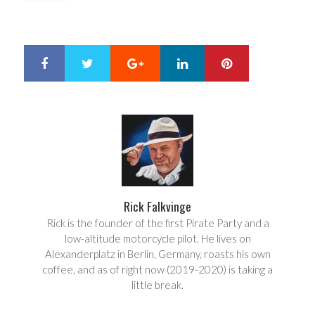
Google+
LinkedIn
Pinterest
S
T
h
w
a
e
r
e
e
t
Rick Falkvinge
Rick is the founder of the first Pirate Party and a
low-altitude motorcycle pilot. He lives on
Alexanderplatz in Berlin, Germany, roasts his own
coffee, and as of right now (2019-2020) is taking a
little break.