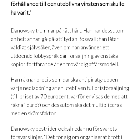
förhållande till den uteblivna vinsten som skulle
ha varit.”
Danowsky trummar på rätt hårt. Han har dessutom
en helt annan gå-på-attityd än Roswall; han låter
väldigt självsäker, även om han använder ett
utdöende lobbyspråk där försäljning av enstaka
kopior fortfarande är en trovärdig affärsmodell.
Han räknar precis som danska antipiratgruppen —
varje nedladdning är en utebliven fullprisförsäljning
(till priset av 70 eurocent, varför envisas de med att
räkna i euro?) och dessutom ska det multipliceras
med en skämsfaktor.
Danowsky bestrider också redan nu försvarets
försvarslinjer. “Det rör sig om organiserat brott i