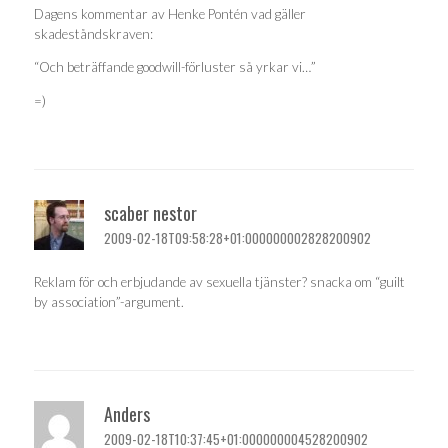
Dagens kommentar av Henke Pontén vad gäller
skadeståndskraven:
“Och beträffande goodwill-förluster så yrkar vi…”
=)
scaber nestor
2009-02-18T09:58:28+01:000000002828200902
Reklam för och erbjudande av sexuella tjänster? snacka om “guilt
by association”-argument.
Anders
2009-02-18T10:37:45+01:000000004528200902