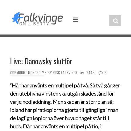
Skip
to
content
Live: Danowsky slutför
• BY
RICK FALKVINGE
2445
3
COPYRIGHT MONOPOLY
“Här har använts en multipel på två. Så två gånger
den uteblivna vinsten ska utgå i skadestånd för
varje nedladdning. Men skadan är större än så;
ibland har piratkopiorna gjorts tillgängliga innan
de lagliga kopiorna över huvud taget står till
buds. Där har använts en multipel på tio, i