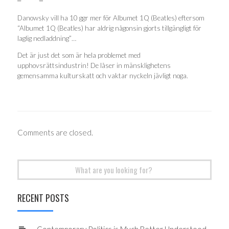
Danowsky vill ha 10 ggr mer för Albumet 1Q (Beatles) eftersom
“Albumet 1Q (Beatles) har aldrig någonsin gjorts tillgängligt för
laglig nedladdning”…
Det är just det som är hela problemet med
upphovsrättsindustrin! De låser in mänsklighetens
gemensamma kulturskatt och vaktar nyckeln jävligt noga.
Comments are closed.
Search
for:
RECENT POSTS