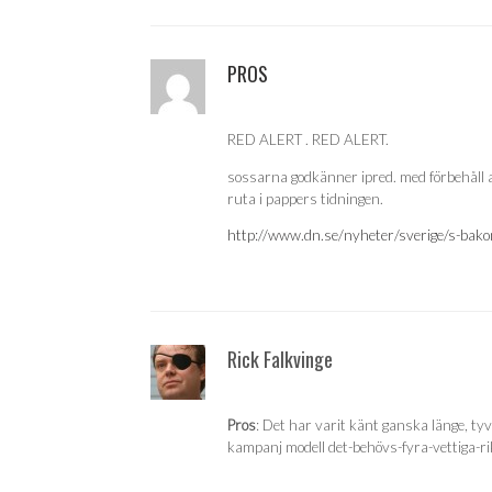
PROS
RED ALERT . RED ALERT.
sossarna godkänner ipred. med förbehåll at
ruta i pappers tidningen.
http://www.dn.se/nyheter/sverige/s-bak
Rick Falkvinge
Pros
: Det har varit känt ganska länge, tyvä
kampanj modell det-behövs-fyra-vettiga-ri