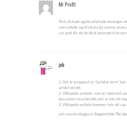
Mr Profit
Åhå, då hade jag förutfattade meningar om
som kallade sig Anakata (ej samma anakata
var putt för att de blivit bannade från pr
job
1. Det är knappast en “juridisk term” bara 
artikel om det.
2. Wikipedia-artikeln, som är notoriskt use
dessutom rena faktafel, och är inte ett dug
3. Wikipedia-artikeln kommer inte att vara 
jobs senaste bloggpost:
Rapport från The Spec