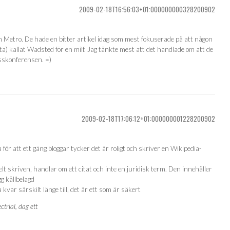
2009-02-18T16:56:03+01:000000000328200902
 Metro. De hade en bitter artikel idag som mest fokuserade på att någon
) kallat Wadsted för en milf. Jag tänkte mest att det handlade om att de
esskonferensen. =)
2009-02-18T17:06:12+01:000000001228200902
för att ett gäng bloggar tycker det är roligt och skriver en Wikipedia-
lt skriven, handlar om ett citat och inte en juridisk term. Den innehåller
g källbelagd
kvar särskilt länge till, det är ett som är säkert
trial, dag ett