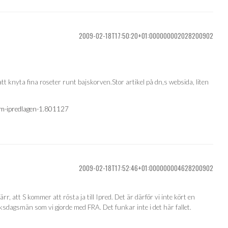
2009-02-18T17:50:20+01:000000002028200902
t knyta fina roseter runt bajskorven.Stor artikel på dn,s websida, liten
om-ipredlagen-1.801127
2009-02-18T17:52:46+01:000000004628200902
rr, att S kommer att rösta ja till Ipred. Det är därför vi inte kört en
ksdagsmän som vi gjorde med FRA. Det funkar inte i det här fallet.