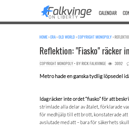
Skip
to
CALENDAR
CO
content
HOME
›
ERA
›
OLD WORLD
›
COPYRIGHT MONOPOLY
›
REFLEKTIO
Reflektion: "Fiasko" räcker i
• BY
RICK FALKVINGE
3092
COPYRIGHT MONOPOLY
Metro hade en ganska tydlig löpsedel i
Idag räcker inte ordet “fiasko” för att beskr
strimlade alla delar av åtalet, förklarade 
för medhjälp till ett brott, konstaterade at
avslutade med att – bara för säkerhets skul