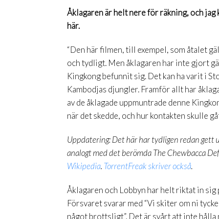
Åklagaren är helt nere för räkning, och jag 
här.
“Den här filmen, till exempel, som åtalet gä
och tydligt. Men åklagaren har inte gjort g
Kingkong befunnit sig. Det kan ha varit i Sto
Kambodjas djungler. Framför allt har åklagar
av de åklagade uppmuntrade denne Kingkong
när det skedde, och hur kontakten skulle gått
Uppdatering: Det här har tydligen redan gett up
analogt med det berömda The Chewbacca Defe
Wikipedia
.
TorrentFreak skriver också
.
Åklagaren och Lobbyn har helt riktat in sig 
Försvaret svarar med “Vi skiter om ni tycker
något brottsligt”. Det är svårt att inte hålla