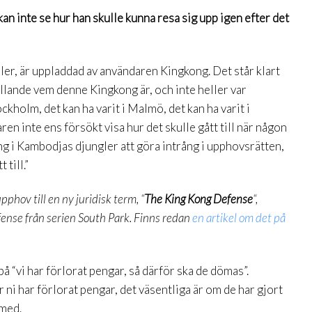
kan inte se hur han skulle kunna resa sig upp igen efter det
ller, är uppladdad av användaren Kingkong. Det står klart
ällande vem denne Kingkong är, och inte heller var
ckholm, det kan ha varit i Malmö, det kan ha varit i
en inte ens försökt visa hur det skulle gått till när någon
 i Kambodjas djungler att göra intrång i upphovsrätten,
 till.”
phov till en ny juridisk term, “
The King Kong Defense
“,
nse från serien South Park. Finns redan
en artikel om det på
på “vi har förlorat pengar, så därför ska de dömas”.
 ni har förlorat pengar, det väsentliga är om de har gjort
 med.