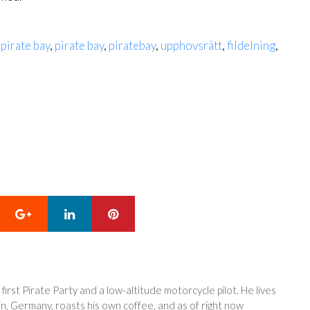
 pirate bay
,
pirate bay
,
piratebay
,
upphovsrätt
,
fildelning
,
Google+
LinkedIn
Pinterest
 first Pirate Party and a low-altitude motorcycle pilot. He lives
in, Germany, roasts his own coffee, and as of right now