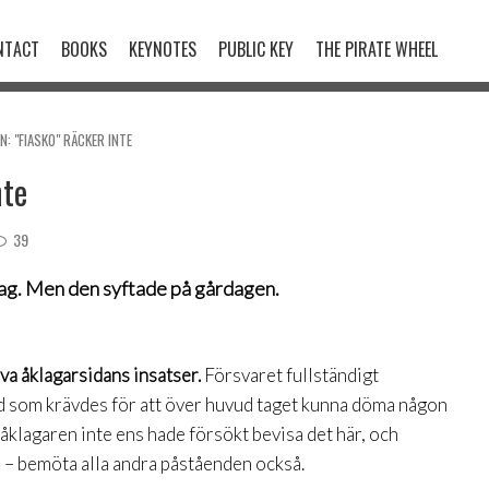
NTACT
BOOKS
KEYNOTES
PUBLIC KEY
THE PIRATE WHEEL
N: "FIASKO" RÄCKER INTE
nte
39
dag. Men den syftade på
gårdagen
.
iva åklagarsidans insatser.
Försvaret fullständigt
vad som krävdes för att över huvud taget kunna döma någon
t åklagaren inte ens hade försökt bevisa det här, och
l – bemöta alla andra påståenden också.