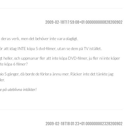
2009-02-18T17:59:08+01:000000000828200902
r deras verk, men det behöver inte vara olagligt.
ör att idag INTE köpa 5 dvd-filmer, utan se dem på TV istället.
gt heller, och uppmanar fler att inte köpa DVD-filmer, ju fler ni inte köper
nte köpa 6 filmer?
o 5 gånger, då borde de förlora ännu mer. Räcker inte det tänkte jag
er.
e på uteblivna intäkter!
2009-02-18T18:01:23+01:000000002328200902