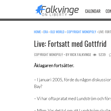
Skip
to
CALENDAR
CO
content
HOME
›
ERA
›
OLD WORLD
›
COPYRIGHT MONOPOLY
›
LIVE: FO
Live: Fortsatt med Gottfrid
• BY
RICK FALKVINGE
5239
COPYRIGHT MONOPOLY
Åklagaren fortsätter.
– I januari 2005, förde du någon diskussion
Bay?
– Vi har ofta pratat med Lundström och för
– Mhm. Var det tal om att Lundström skulle 