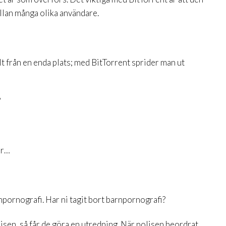
lan många olika användare.
llt från en enda plats; med BitTorrent sprider man ut
?
er…
pornografi. Har ni tagit bort barnpornografi?
olisen, så får de göra en utredning. När polisen beordrat