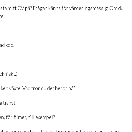
t posta mitt CV på? Frågan känns för värderingsmässig. Om du
re.
ad kod.
ekniskt.)
iken växte. Vad tror du det beror på?
a tjänst.
, för filmer, till exempel?
det är som överförs. Det viktiga med BitTorrent är att den