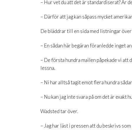
– Hur vet du att det är standardiserat? Är d
– Därför att jag kan såpass mycket amerikan
De bläddrar till en sida med listningar över
– En sådan här begäran föranledde inget an
– De första hundra mailen påpekade vi att d
lessna.
– Ni har alltså tagit emot flera hundra såda
– Nu kan jag inte svara på om det är exakt 
Wadsted tar över.
– Jag har läst i pressen att du beskrivs som