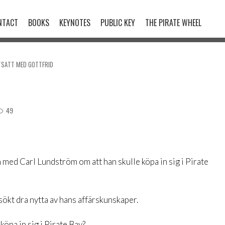
NTACT
BOOKS
KEYNOTES
PUBLIC KEY
THE PIRATE WHEEL
RTSATT MED GOTTFRID
49
 med Carl Lundström om att han skulle köpa in sig i Pirate
sökt dra nytta av hans affärskunskaper.
köpa in sig i Pirate Bay?