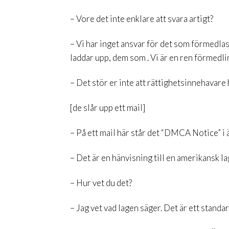
– Vore det inte enklare att svara artigt?
– Vi har inget ansvar för det som förmedlas
laddar upp, dem som . Vi är en ren förmedli
– Det stör er inte att rättighetsinnehavar
[de slår upp ett mail]
– På ett mail här står det “DMCA Notice” i
– Det är en hänvisning till en amerikansk lag
– Hur vet du det?
– Jag vet vad lagen säger. Det är ett stand