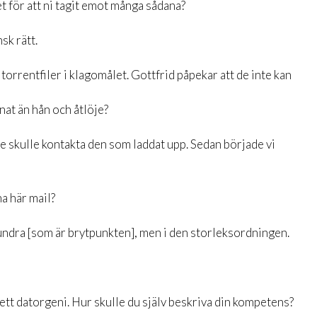
et för att ni tagit emot många sådana?
sk rätt.
 torrentfiler i klagomålet. Gottfrid påpekar att de inte kan
nat än hån och åtlöje?
e skulle kontakta den som laddat upp. Sedan började vi
na här mail?
hundra [som är brytpunkten], men i den storleksordningen.
 ett datorgeni. Hur skulle du själv beskriva din kompetens?