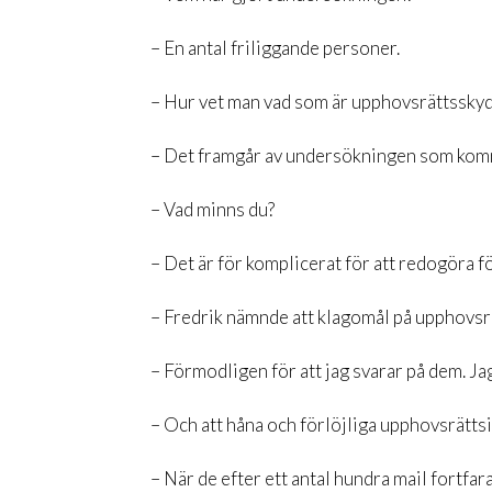
– En antal friliggande personer.
– Hur vet man vad som är upphovsrättssky
– Det framgår av undersökningen som komm
– Vad minns du?
– Det är för komplicerat för att redogöra fö
– Fredrik nämnde att klagomål på upphovsrät
– Förmodligen för att jag svarar på dem. Jag 
– Och att håna och förlöjliga upphovsrättsi
– När de efter ett antal hundra mail fortfara