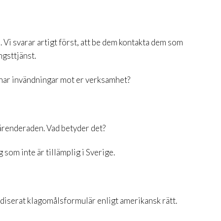
. Vi svarar artigt först, att be dem kontakta dem som
ngsttjänst.
e har invändningar mot er verksamhet?
 ärenderaden. Vad betyder det?
 som inte är tillämplig i Sverige.
ardiserat klagomålsformulär enligt amerikansk rätt.