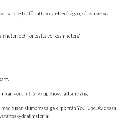
erna inte till för att möta efterfrågan, så nya servrar
ksamheten och fortsätta verksamheten?
sant.
som kan göra intrång i upphovsrättsintrång
 med tusen slumpmässiga klipp från YouTube. Av dessa
srättsskyddat material.