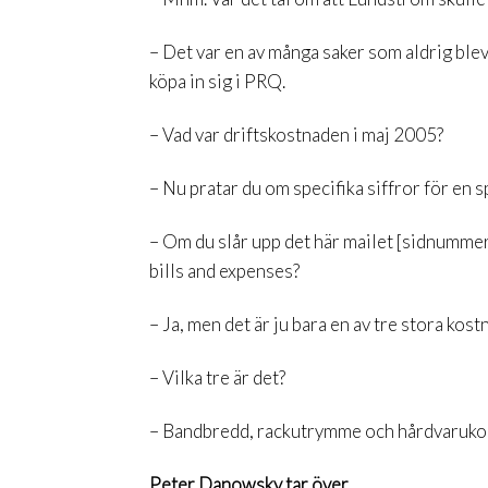
– Det var en av många saker som aldrig blev 
köpa in sig i PRQ.
– Vad var driftskostnaden i maj 2005?
– Nu pratar du om specifika siffror för en s
– Om du slår upp det här mailet [sidnummer 
bills and expenses?
– Ja, men det är ju bara en av tre stora kost
– Vilka tre är det?
– Bandbredd, rackutrymme och hårdvaruko
Peter Danowsky tar över.