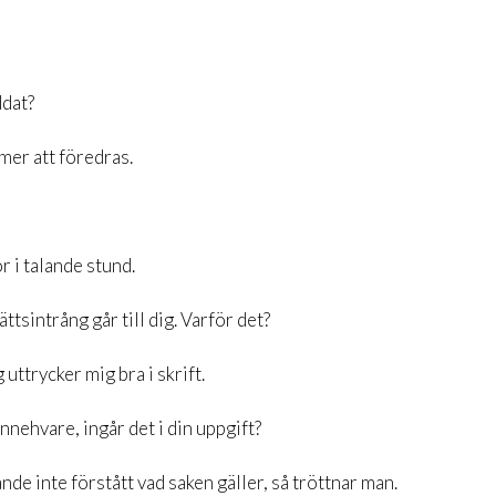
ddat?
er att föredras.
r i talande stund.
tsintrång går till dig. Varför det?
uttrycker mig bra i skrift.
nnehvare, ingår det i din uppgift?
nde inte förstått vad saken gäller, så tröttnar man.