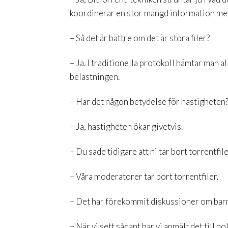
koordinerar en stor mängd information mel
– Så det är bättre om det är stora filer?
– Ja. I traditionella protokoll hämtar man a
belastningen.
– Har det någon betydelse för hastigheten
– Ja, hastigheten ökar givetvis.
– Du sade tidigare att ni tar bort torrentfil
– Våra moderatorer tar bort torrentfiler.
– Det har förekommit diskussioner om barn
– När vi sett sådant har vi anmält det till p