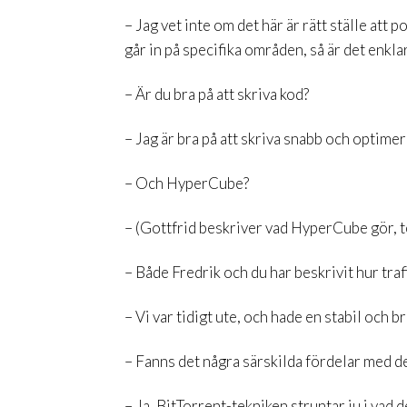
– Jag vet inte om det här är rätt ställe at
går in på specifika områden, så är det enkla
– Är du bra på att skriva kod?
– Jag är bra på att skriva snabb och optimer
– Och HyperCube?
– (Gottfrid beskriver vad HyperCube gör, t
– Både Fredrik och du har beskrivit hur traf
– Vi var tidigt ute, och hade en stabil och br
– Fanns det några särskilda fördelar med den
– Ja, BitTorrent-tekniken struntar ju i vad 