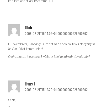
kan inte annat än instämma. […]
Olah
2009-02-21T15:14:05+01:000000000528200902
Du överdriver, Falkvinge. Om det här är en politisk rättegång så
är Carl Bildt kommunist!
Olahs senaste bloggpost:
S-väljares lojalitet förstör demokratin?
Hans J
2009-02-21T15:19:20+01:000000002028200902
Olah,