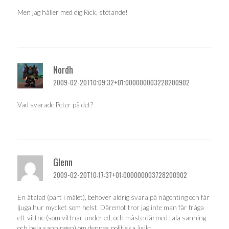
Men jag håller med dig Rick, stötande!
Nordh
2009-02-20T10:09:32+01:000000003228200902
Vad svarade Peter på det?
Glenn
2009-02-20T10:17:37+01:000000003728200902
En åtalad (part i målet), behöver aldrig svara på någonting och får
ljuga hur mycket som helst. Däremot tror jag inte man får fråga
ett vittne (som vittnar under ed, och måste därmed tala sanning
och hela sanningen) om dennes politiska åsikt.