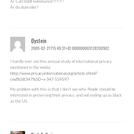
Är Carl Bildt kommunist?!?!?!?
Är du dum eller?
Øystein
2009-02-21T15:49:31+01:000000003128200902
I hardly ever see this annual study of international privacy
mentioned in the media:
http://www.privacyinternational.org/article.shtml?
cmd%5B347%5D=x-347-559597
My problem with this is that I don’t see why. People should be
interested in preserving their privacy, and not ending up as black
as the US.