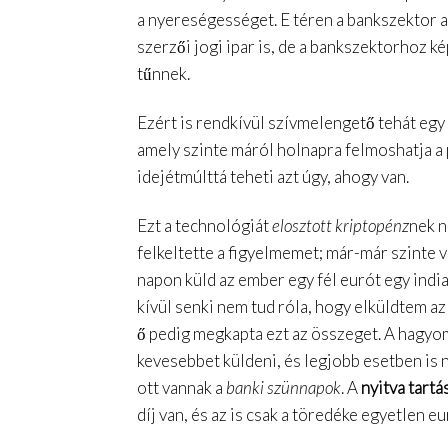
a nyereségességet. E téren a bankszektor a
szerzői jogi ipar is, de a bankszektorhoz 
tűnnek.
Ezért is rendkívül szívmelengető tehát egy
amely szinte máról holnapra felmoshatja a 
idejétmúlttá teheti azt úgy, ahogy van.
Ezt a technológiát
elosztott kriptopénz
nek n
felkeltette a figyelmemet; már-már szinte 
napon küld az ember egy fél eurót egy india
kívül senki nem tud róla, hogy elküldtem az 
ő pedig megkapta ezt az összeget. A hagyo
kevesebbet küldeni, és legjobb esetben is n
ott vannak a
banki szünnapok
. A
nyitva tartá
díj van, és az is csak a töredéke egyetlen e