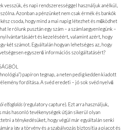
k vesszük, és napi rendszerességgel használjuk anélkül,
eszólna. Azonban a pénzünket nem csak érmék és bankók
 kész csoda, hogy mind a mai napig létezhet és működhet
lhat le rólunk pusztán egy szám – a számlaegyenlegünk –
nyilvántartásáért és kezeléséért, valamint azért, hogy
egy-két számot. Egyáltalán hogyan lehetséges az, hogy
nevetségesen egyszerű információs szolgáltatásért?
JSÁGBÓL
chnológia”) papíron tegnap, a neten pedig kedden kiadott
lemény fordítása. A svéd eredeti – jó sok svéd nyelvű
i elfoglalás
(regulatory capture). Ezt arra használjuk,
s más hasonló tevékenységek útján sikerül olyan
tetni a ténykedésüket, hogy végül már egyáltalán senki
ámára így a törvény és a szabályozás biztosítja a piacot és