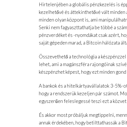
Hirtelenjében a globális pénzkezelés is é
kezelhetővé és áttekinthetővé vált minden a
minden olyan központ is, ami manipulálhatn
Senki nem fagyaszttathatja be többé a szám
pénzverdéket és -nyomdákat csak azért, hogy
saját gépeden marad, a Bitcoin hálózata ált
Összevethető a technológia a készpénzzel i
lehet, ami a magánszféra rajongóinak szív
készpénzhet képest, hogy ezt minden gond n
A bankok és a hitelkártyavállalatok 3-5%-o
hogy a rendszerük kezeljen pár számot. Mos
egyszerűen feleslegessé teszi ezt a közvetí
És akkor most próbáljuk megtippelni, menn
annak érdekében, hogy betilttathassák a Bit