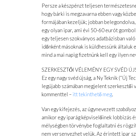
Persze a készpénzt teljesen természetesne
hogy bárki is megzavarna ebben vagy közb
formájában kezeljük; jobban belegondolva,
egy olyan ipar, ami évi 50-60 eurót gombo
egy teljesen szokványos adatbázisban való 
időnként másoknak is küldhessünk általuk 
mind a mai napig fizetnünk kell egy ilyen 
SZERKESZTŐI VÉLEMÉNY EGY SVÉD Ú
Ez egy nagy svéd újság, a Ny Teknik (“Új Te
legújabb számában megjelent szerkesztői vé
kommenttel –
itt tekinthető meg
.
Van egy kifejezés, az úgynevezett
szabályozó
amikor egy iparág képviselőinek lobbizás é
mélységben törvénybe foglaltatni és rögzít
nem versenyezhet velük. Az érintett ipar sz