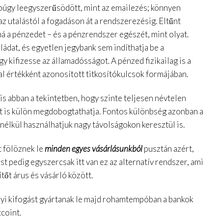
ppúgy leegyszerűsödött, mint az emailezés; könnyen
z utalástól a fogadáson át a rendszerezésig. Eltűnt
á a pénzedet – és a pénzrendszer egészét, mint olyat.
ládat, és egyetlen jegybank sem indíthatja be a
 kifizesse az államadósságot. A pénzed fizikailag is a
al értékként azonosított titkosítókulcsok formájában.
s abban a tekintetben, hogy szinte teljesen névtelen
ét is külön megdobogtathatja. Fontos különbség azonban a
élkül használhatjuk nagy távolságokon keresztül is.
t fölöznek le
minden egyes vásárlásunkból
pusztán azért,
t pedig egyszercsak itt van ez az alternatív rendszer, ami
tőt árus és vásárló között.
yi kifogást gyártanak le majd rohamtempóban a bankok
coint.