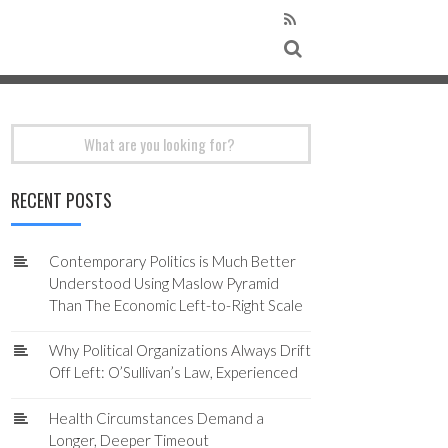
Search
for:
RECENT POSTS
Contemporary Politics is Much Better
Understood Using Maslow Pyramid
Than The Economic Left-to-Right Scale
Why Political Organizations Always Drift
Off Left: O’Sullivan’s Law, Experienced
Health Circumstances Demand a
Longer, Deeper Timeout