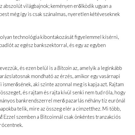
z abszolút világbajnok; keményen erőlködik ugyan a
képest még így is csak szánalmas, nyeretlen kétéveseknek
 olyan technológia kibontakozását figyelemmel kísérni,
padlót az egész bankszektorral, és egy az egyben
evezzük, és ezen belül is a
Bitcoin
az, amelyik a leginkább
varázslatosnak mondható az érzés, amikor egy vasárnapi
i ismerősének, aki szinte azonnal meg is kapja azt. Rajtam
összeget, és rajtam és rajta kívül senki nem tud róla, hogy
mányos bankrendszerrel merő pazarlás néhány tíz eurónál
apokba telik, mire az összeg elér a címzetthez. Mi több,
s!
Ezzel szemben a Bitcoinnál csak önkéntes tranzakciós
urócentnek.