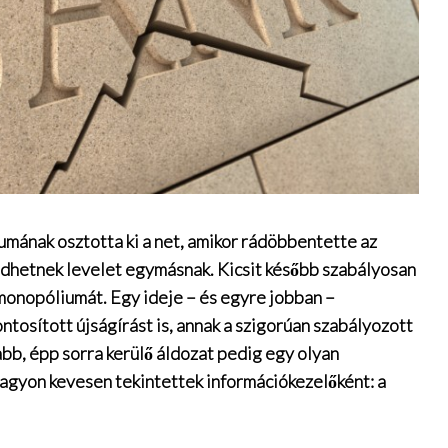
umának osztotta ki a net, amikor rádöbbentette az
üldhetnek levelet egymásnak. Kicsit később szabályosan
i monopóliumát. Egy ideje – és egyre jobban –
ntosított újságírást is, annak a szigorúan szabályozott
bb, épp sorra kerülő áldozat pedig egy olyan
nagyon kevesen tekintettek információkezelőként: a