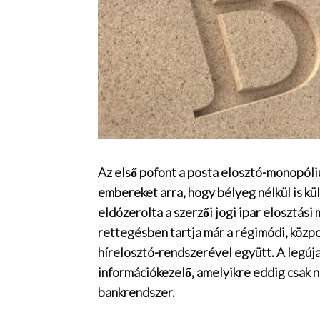
Az első pofont a posta elosztó-monopóli
embereket arra, hogy bélyeg nélkül is k
eldózerolta a szerzői jogi ipar elosztás
rettegésben tartja már a régimódi, közpo
hírelosztó-rendszerével együtt. A legúja
információkezelő, amelyikre eddig csak 
bankrendszer.