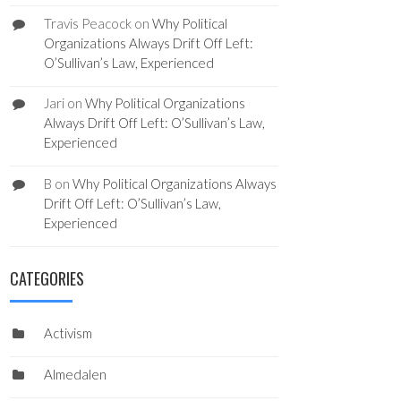
Travis Peacock
on
Why Political
Organizations Always Drift Off Left:
O’Sullivan’s Law, Experienced
Jari
on
Why Political Organizations
Always Drift Off Left: O’Sullivan’s Law,
Experienced
B
on
Why Political Organizations Always
Drift Off Left: O’Sullivan’s Law,
Experienced
CATEGORIES
Activism
Almedalen