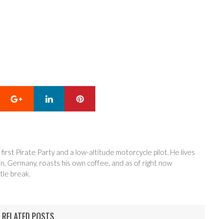
Google+
LinkedIn
Pinterest
 first Pirate Party and a low-altitude motorcycle pilot. He lives
in, Germany, roasts his own coffee, and as of right now
tle break.
RELATED POSTS